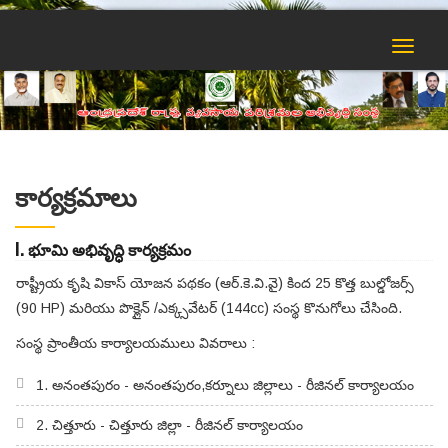
Toggle
navigat
కార్యక్రమాలు
I. భూమి అభివృద్ధి కార్యక్రమం
రాష్ట్రీయ కృషి వికాస్ యోజన పథకం (ఆర్.కె.వి.వై) కింద 25 కొత్త బుల్డోజర్స్
(90 HP) మరియు పొక్లైన్ /ఎక్క్సవేటర్ (144cc) సంస్థ కొనుగోలు చేసింది.
సంస్థ ప్రాంతీయ కార్యాలయములు వివరాలు :
1. అనంతపురం - అనంతపురం,కర్నూలు జిల్లాలు - రీజినల్ కార్యాలయం
2. చిత్తూరు - చిత్తూరు జిల్లా - రీజినల్ కార్యాలయం