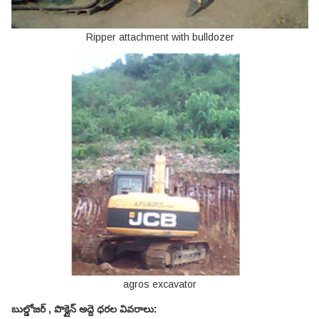
Ripper attachment with bulldozer
agros excavator
బుల్డోజర్ , పొక్లైన్ అద్దె ధరల వివరాలు: