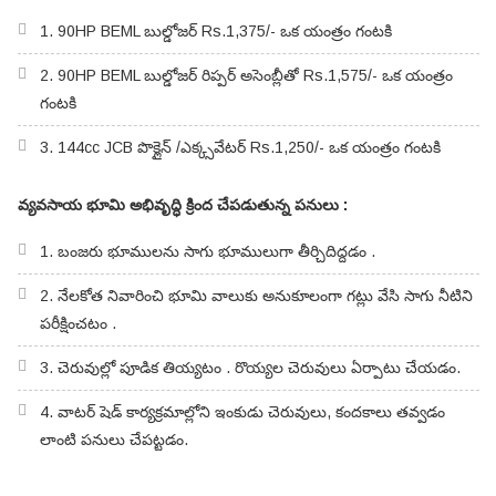
1. 90HP BEML బుల్డోజర్ Rs.1,375/- ఒక యంత్రం గంటకి
2. 90HP BEML బుల్డోజర్ రిప్పర్ అసెంబ్లీతో Rs.1,575/- ఒక యంత్రం
గంటకి
3. 144cc JCB పొక్లైన్ /ఎక్క్సవేటర్ Rs.1,250/- ఒక యంత్రం గంటకి
వ్యవసాయ భూమి అభివృద్ధి క్రింద చేపడుతున్న పనులు :
1. బంజరు భూములను సాగు భూములుగా తీర్చిదిద్దడం .
2. నేలకోత నివారించి భూమి వాలుకు అనుకూలంగా గట్లు వేసి సాగు నీటిని
పరీక్షించటం .
3. చెరువుల్లో పూడిక తియ్యటం . రొయ్యల చెరువులు ఏర్పాటు చేయడం.
4. వాటర్ షెడ్ కార్యక్రమాల్లోని ఇంకుడు చెరువులు, కందకాలు తవ్వడం
లాంటి పనులు చేపట్టడం.