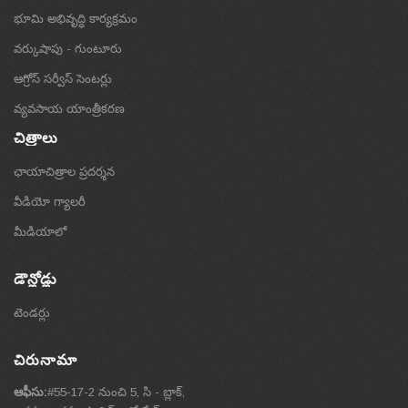
భూమి అభివృద్ధి కార్యక్రమం
వర్కుషాపు - గుంటూరు
ఆగ్రోస్ సర్వీస్ సెంటర్లు
వ్యవసాయ యాంత్రీకరణ
చిత్రాలు
ఛాయాచిత్రాల ప్రదర్శన
వీడియో గ్యాలరీ
మీడియాలో
డౌన్లోడ్లు
టెండర్లు
చిరునామా
ఆఫీసు:
#55-17-2 నుంచి 5, సి - బ్లాక్,