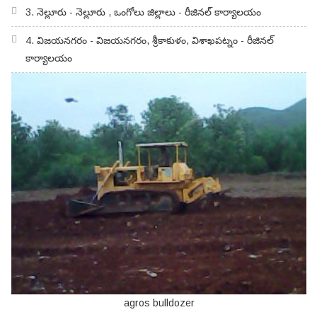
3. నెల్లూరు - నెల్లూరు , ఒంగోలు జిల్లాలు - రీజినల్ కార్యాలయం
4. విజయనగరం - విజయనగరం, శ్రీకాకుళం, విశాఖపట్నం - రీజినల్
కార్యాలయం
agros bulldozer