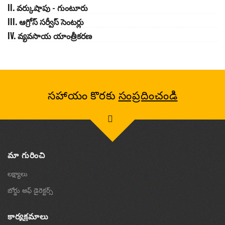
II. వర్కుషాపు - గుంటూరు
III. ఆగ్రోస్ సర్వీస్ సెంటర్లు
IV. వ్యవసాయ యాంత్రీకరణ
సహాయం కొరకు
సంప్రదించండి
మా గురించి
లక్ష్యాలు
బోర్డు అఫ్ డైరెక్టర్స్
కార్యక్రమాలు